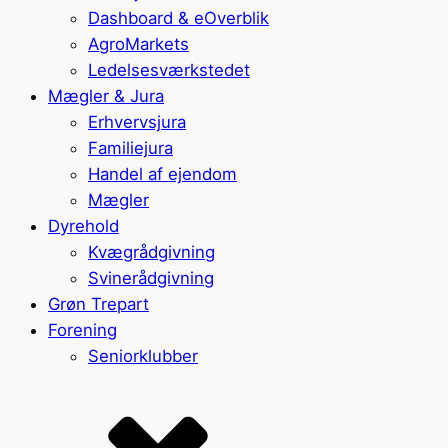
Dashboard & eOverblik
AgroMarkets
Ledelsesværkstedet
Mægler & Jura
Erhvervsjura
Familiejura
Handel af ejendom
Mægler
Dyrehold
Kvægrådgivning
Svinerådgivning
Grøn Trepart
Forening
Seniorklubber