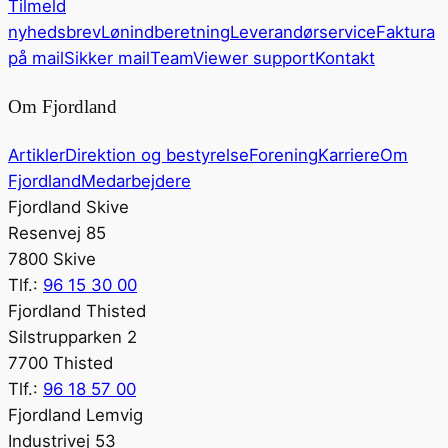
Tilmeld
nyhedsbrev
Lønindberetning
Leverandørservice
Faktura
på mail
Sikker mail
TeamViewer support
Kontakt
Om Fjordland
Artikler
Direktion og bestyrelse
Forening
Karriere
Om
Fjordland
Medarbejdere
Fjordland Skive
Resenvej 85
7800 Skive
Tlf.:
96 15 30 00
Fjordland Thisted
Silstrupparken 2
7700 Thisted
Tlf.:
96 18 57 00
Fjordland Lemvig
Industrivej 53