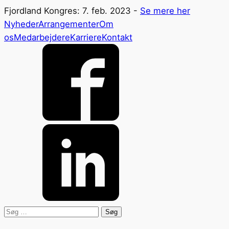
Fjordland Kongres: 7. feb. 2023 -
Se mere her
Nyheder
Arrangementer
Om
os
Medarbejdere
Karriere
Kontakt
Søg
efter: