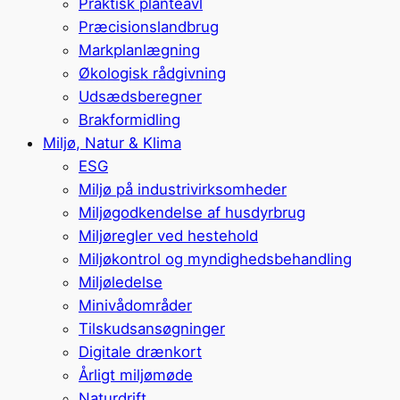
Praktisk planteavl
Præcisionslandbrug
Markplanlægning
Økologisk rådgivning
Udsædsberegner
Brakformidling
Miljø, Natur & Klima
ESG
Miljø på industrivirksomheder
Miljøgodkendelse af husdyrbrug
Miljøregler ved hestehold
Miljøkontrol og myndighedsbehandling
Miljøledelse
Minivådområder
Tilskudsansøgninger
Digitale drænkort
Årligt miljømøde
Naturdrift